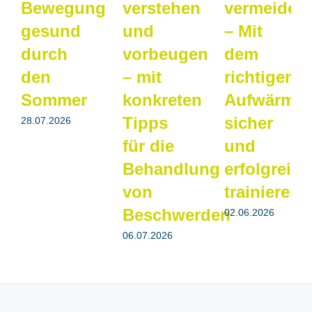
Bewegung
verstehen
vermeiden
gesund
und
– Mit
durch
vorbeugen
dem
den
– mit
richtigen
Sommer
konkreten
Aufwärmtr
Tipps
sicher
28.07.2026
für die
und
Behandlung
erfolgreich
von
trainieren
Beschwerden
02.06.2026
06.07.2026