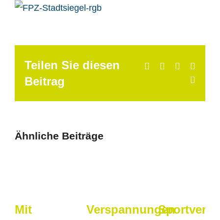
Teilen Sie diesen
Facebook
X
LinkedIn
Whats
Beitrag
E-
Mail
Ähnliche Beiträge
Mit
Verspannungen
Sportverle