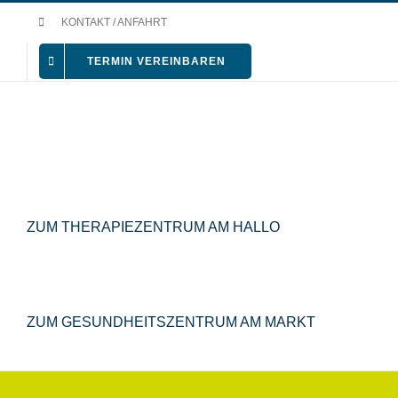
Zum
KONTAKT / ANFAHRT
Inhalt
TERMIN VEREINBAREN
springen
ZUM THERAPIEZENTRUM AM HALLO
ZUM GESUNDHEITSZENTRUM AM MARKT