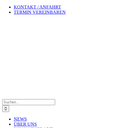
Zum
KONTAKT / ANFAHRT
Inhalt
TERMIN VEREINBAREN
springen
Suche
nach:
NEWS
ÜBER UNS