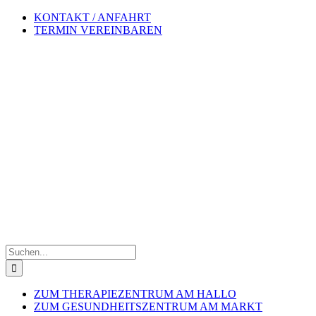
Zum
KONTAKT / ANFAHRT
Inhalt
TERMIN VEREINBAREN
springen
Suche
nach:
ZUM THERAPIEZENTRUM AM HALLO
ZUM GESUNDHEITSZENTRUM AM MARKT