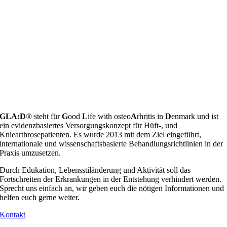
GLA:D
®️ steht für
G
ood
L
ife with osteo
A
rhritis in
D
enmark und ist
ein evidenzbasiertes Versorgungskonzept für Hüft-, und
Kniearthrosepatienten. Es wurde 2013 mit dem Ziel eingeführt,
internationale und wissenschaftsbasierte Behandlungsrichtlinien in der
Praxis umzusetzen.
Durch Edukation, Lebensstiländerung und Aktivität soll das
Fortschreiten der Erkrankungen in der Entstehung verhindert werden.
Sprecht uns einfach an, wir geben euch die nötigen Informationen und
helfen euch gerne weiter.
Kontakt